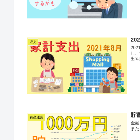
20
収支
20
し、
出や
貯
資産運用
金融
また