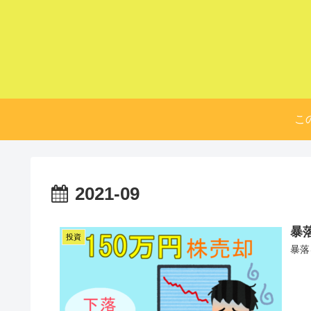
こ
2021-09
暴
投資
暴落