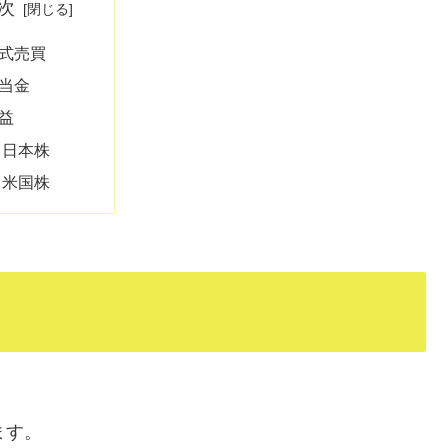
次
式売買
当金
益
日本株
米国株
ます。