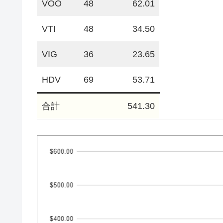
VOO
48
62.01
VTI
48
34.50
VIG
36
23.65
HDV
69
53.71
合計
541.30