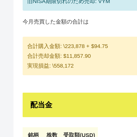
旧NISA期限切れのため売却: VYM
今月売買した金額の合計は
合計購入金額: \223,878 + $94.75
合計売却金額: $11,857.90
実現損益: \558,172
配当金
銘柄
株数
受取額(USD)