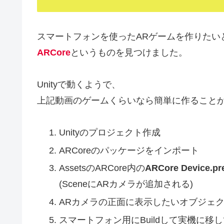
スマートフォンを使ったARゲームを作りたい
ARCore
というものを見つけました。
Unityで動くようで、
上記動画のゲームくらいなら簡単に作ること
Unityのプロジェクト作成
ARCoreのパッケージをインポート
AssetsのARCore内の
ARCore Device.pr
(SceneにARカメラが追加される)
ARカメラの正面に表示したいオブジェ
スマートフォン用にBuildして実機に移