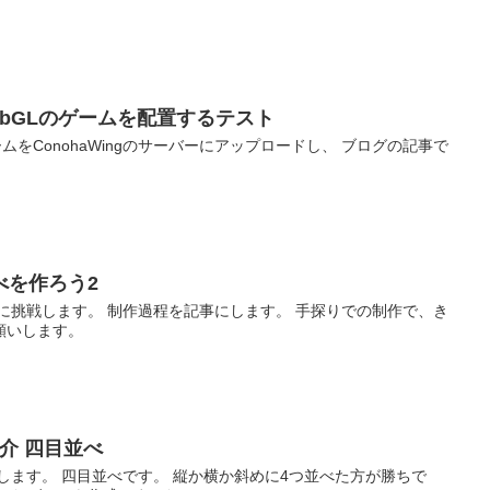
bGLのゲームを配置するテスト
ゲームをConohaWingのサーバーにアップロードし、 ブログの記事で
べを作ろう2
制作に挑戦します。 制作過程を記事にします。 手探りでの制作で、き
願いします。
紹介 四目並べ
介します。 四目並べです。 縦か横か斜めに4つ並べた方が勝ちで