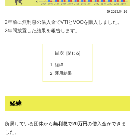
2023.04.16
2年前に無利息の借入金でVTIとVOOを購入しました。
2年間放置した結果を報告します。
目次
経緯
運用結果
経緯
所属している団体から
無利息
で
20万円
の借入金ができま
した。