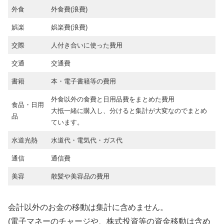
外食
外食費(浪費)
娯楽
娯楽費(浪費)
交際
人付き合いに使った費用
交通
交通費
書籍
本・電子書籍等の費用
外食以外の食費と日用品費をまとめた費用
食品・日用
大抵一緒に購入し、分けると集計が大変なのでまとめ
品
ています。
水道光熱
水道代・電気代・ガス代
通信
通信費
美容
散髪や美容品の費用
会計以外のお金の移動は集計に含めません。
(電子マネーのチャージや、株式投資等の資金移動は含め